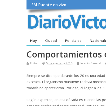
FM Puente en vivo
Hoy
Ciudad
Policiales
Nacional
Comportamientos ó
Editor
5 de enero de 2016
Interés General
Siempre se dice que durante los 20 es una edad p
excesos. El organismo mantiene todavía mecanis
todavía no aparecieron. Por eso, al llegar a los
Según expertos, en esa década es cuando las per
aspecto profesional como personal. Por eso, ta