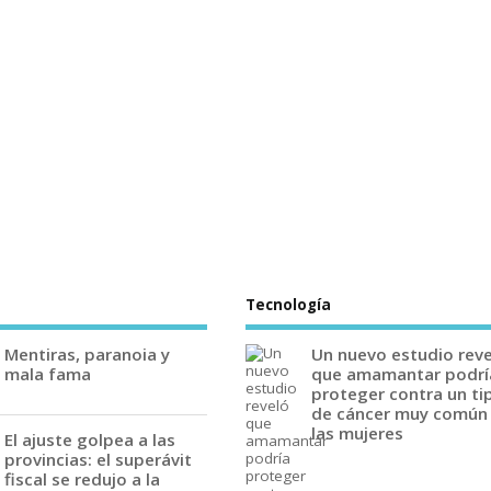
Tecnología
Mentiras, paranoia y
Un nuevo estudio rev
mala fama
que amamantar podrí
proteger contra un ti
de cáncer muy común
las mujeres
El ajuste golpea a las
provincias: el superávit
fiscal se redujo a la