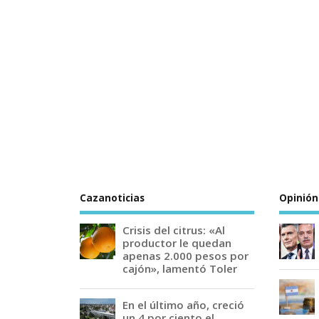
Cazanoticias
Opinión
Crisis del citrus: «Al
productor le quedan
apenas 2.000 pesos por
cajón», lamentó Toler
En el último año, creció
un 4 por ciento el