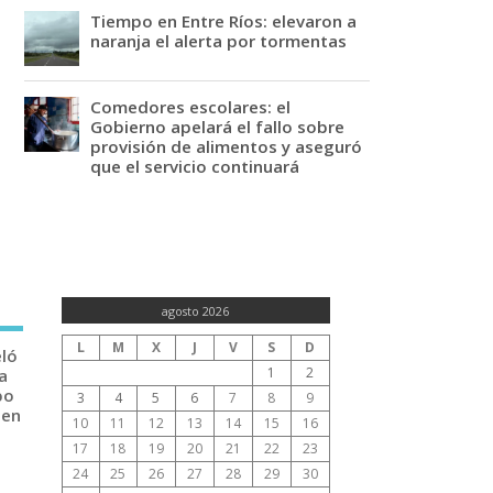
Tiempo en Entre Ríos: elevaron a
naranja el alerta por tormentas
Comedores escolares: el
Gobierno apelará el fallo sobre
provisión de alimentos y aseguró
que el servicio continuará
agosto 2026
L
M
X
J
V
S
D
eló
1
2
a
po
3
4
5
6
7
8
9
 en
10
11
12
13
14
15
16
17
18
19
20
21
22
23
24
25
26
27
28
29
30