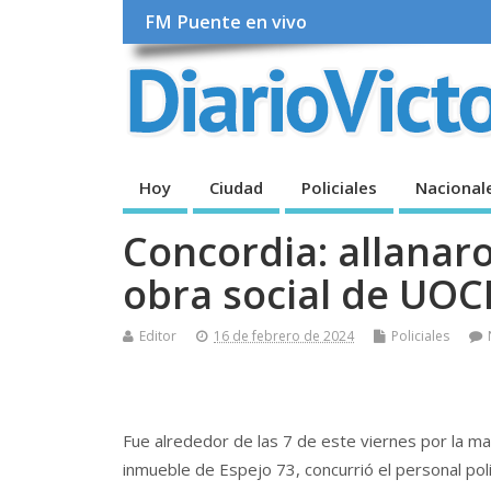
FM Puente en vivo
Hoy
Ciudad
Policiales
Nacional
Concordia: allanar
obra social de UO
Editor
16 de febrero de 2024
Policiales
Fue alrededor de las 7 de este viernes por la mañ
inmueble de Espejo 73, concurrió el personal polic