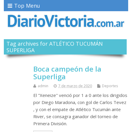
Top Menu
Tag archives for ATLÉTICO TUCUMÁN
SUPERLIGA
Boca campeón de la
Superliga
admin
7 de marzo de 2020
Deportes
El "Xeneize" venció por 1 a 0 ante los dirigidos
por Diego Maradona, con gol de Carlos Tevez
, y con el empate de Atlético Tucumán ante
River, se consagra ganador del torneo de
Primera División.