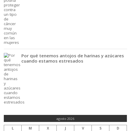
Por qué tenemos antojos de harinas y azúcares
cuando estamos estresados
agosto 2026
L
M
X
J
V
S
D