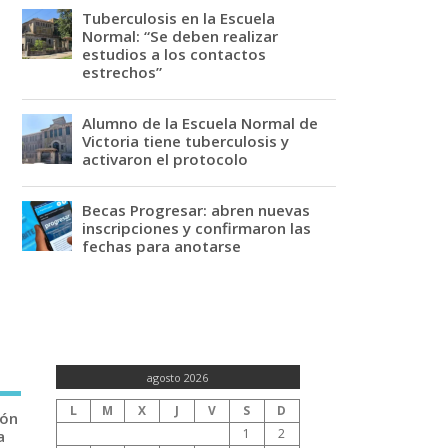
Tuberculosis en la Escuela
Normal: “Se deben realizar
estudios a los contactos
estrechos”
Alumno de la Escuela Normal de
Victoria tiene tuberculosis y
activaron el protocolo
Becas Progresar: abren nuevas
inscripciones y confirmaron las
fechas para anotarse
agosto 2026
L
M
X
J
V
S
D
ión
1
2
a