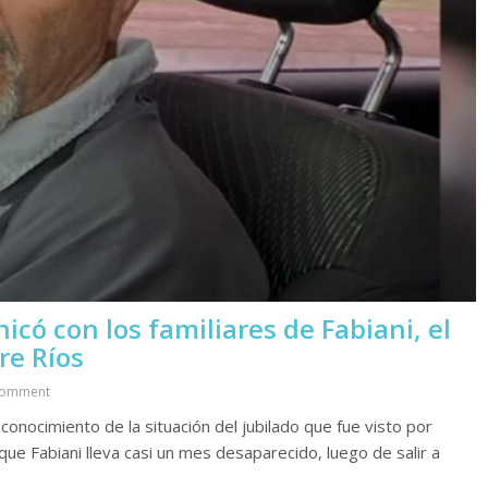
icó con los familiares de Fabiani, el
re Ríos
Comment
 conocimiento de la situación del jubilado que fue visto por
ique Fabiani lleva casi un mes desaparecido, luego de salir a