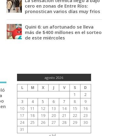
La sensación térmica llegó a bajo
cero en zonas de Entre Ríos:
pronostican varios días muy fríos
Quini 6: un afortunado se lleva
más de $400 millones en el sorteo
de este miércoles
agosto 2026
L
M
X
J
V
S
D
eló
1
2
a
po
3
4
5
6
7
8
9
 en
10
11
12
13
14
15
16
17
18
19
20
21
22
23
24
25
26
27
28
29
30
31
« Jul