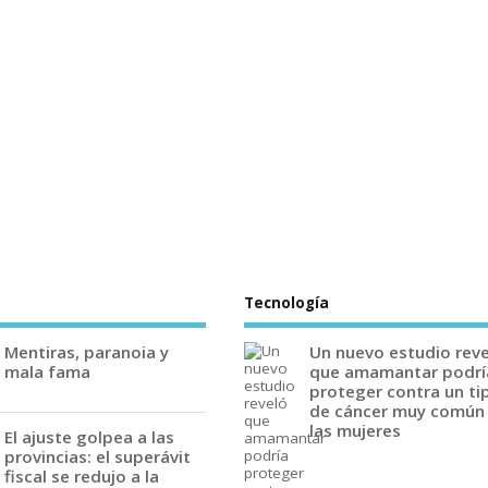
Tecnología
Mentiras, paranoia y
Un nuevo estudio rev
mala fama
que amamantar podrí
proteger contra un ti
de cáncer muy común
las mujeres
El ajuste golpea a las
provincias: el superávit
fiscal se redujo a la