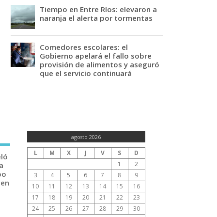
Tiempo en Entre Ríos: elevaron a
naranja el alerta por tormentas
Comedores escolares: el
Gobierno apelará el fallo sobre
provisión de alimentos y aseguró
que el servicio continuará
agosto 2026
L
M
X
J
V
S
D
eló
1
2
a
po
3
4
5
6
7
8
9
 en
10
11
12
13
14
15
16
17
18
19
20
21
22
23
24
25
26
27
28
29
30