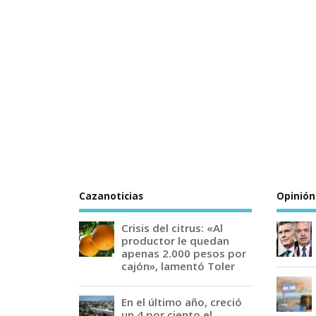
Cazanoticias
Opinión
Crisis del citrus: «Al
productor le quedan
apenas 2.000 pesos por
cajón», lamentó Toler
En el último año, creció
un 4 por ciento el