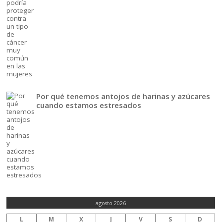
Por qué tenemos antojos de harinas y azúcares
cuando estamos estresados
agosto 2026
L
M
X
J
V
S
D