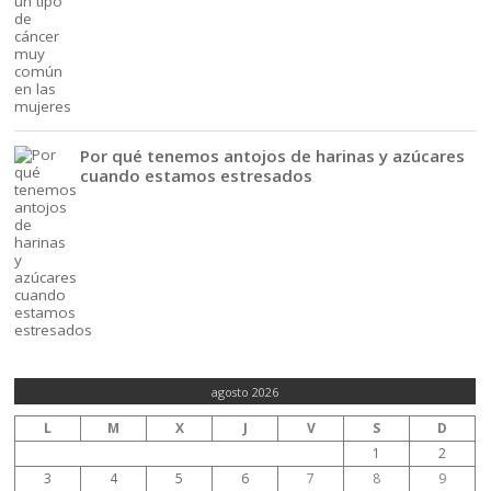
Por qué tenemos antojos de harinas y azúcares
cuando estamos estresados
agosto 2026
L
M
X
J
V
S
D
1
2
3
4
5
6
7
8
9