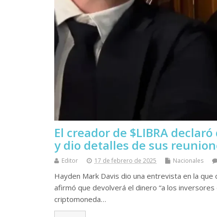
El creador de $LIBRA declaró 
y dio detalles de sus reunion
Editor
17 de febrero de 2025
Nacionales
Hayden Mark Davis dio una entrevista en la que c
afirmó que devolverá el dinero “a los inversores
criptomoneda…