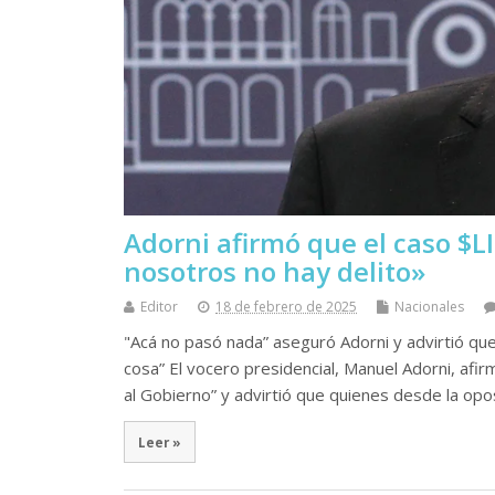
Adorni afirmó que el caso $L
nosotros no hay delito»
Editor
18 de febrero de 2025
Nacionales
"Acá no pasó nada” aseguró Adorni y advirtió que
cosa” El vocero presidencial, Manuel Adorni, afi
al Gobierno” y advirtió que quienes desde la opo
Leer »