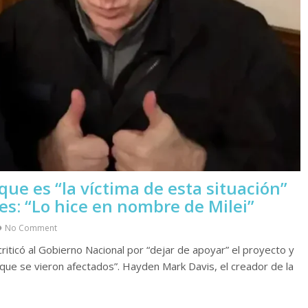
que es “la víctima de esta situación”
es: “Lo hice en nombre de Milei”
No Comment
riticó al Gobierno Nacional por “dejar de apoyar” el proyecto y
 que se vieron afectados”. Hayden Mark Davis, el creador de la