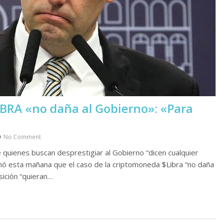
IBRA «no daña al Gobierno»: «Para
No Comment
 quienes buscan desprestigiar al Gobierno “dicen cualquier
rmó esta mañana que el caso de la criptomoneda $Libra “no daña
sición “quieran…