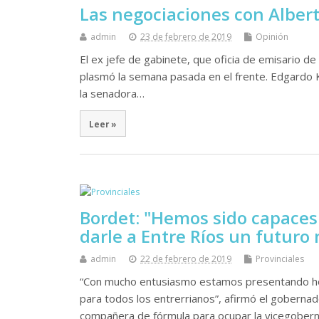
Las negociaciones con Albert
admin
23 de febrero de 2019
Opinión
El ex jefe de gabinete, que oficia de emisario de
plasmó la semana pasada en el frente. Edgardo K
la senadora…
Leer »
Bordet: "Hemos sido capaces
darle a Entre Ríos un futuro
admin
22 de febrero de 2019
Provinciales
“Con mucho entusiasmo estamos presentando ho
para todos los entrerrianos”, afirmó el goberna
compañera de fórmula para ocupar la vicegober