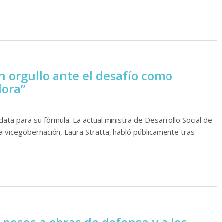
an orgullo ante el desafío como
dora”
ata para su fórmula. La actual ministra de Desarrollo Social de
 la vicegobernación, Laura Stratta, habló públicamente tras
 pesos a obras de defensa y a los