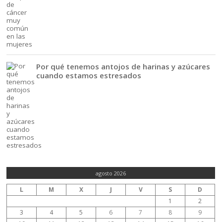
Por qué tenemos antojos de harinas y azúcares
cuando estamos estresados
agosto 2026
L
M
X
J
V
S
D
1
2
3
4
5
6
7
8
9