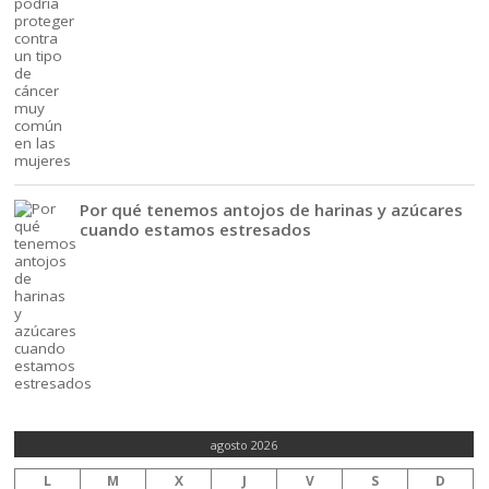
Por qué tenemos antojos de harinas y azúcares
cuando estamos estresados
agosto 2026
L
M
X
J
V
S
D