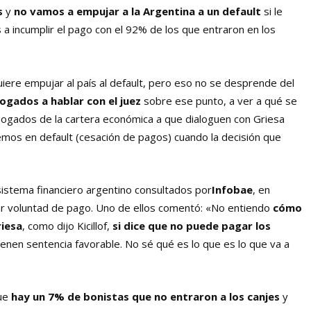
s
y
no vamos a empujar a la Argentina a un default
si le
a incumplir el pago con el 92% de los que entraron en los
quiere empujar al país al default, pero eso no se desprende del
gados a hablar con el juez
sobre ese punto, a ver a qué se
bogados de la cartera económica a que dialoguen con Griesa
emos en default (cesación de pagos) cuando la decisión que
 sistema financiero argentino consultados por
Infobae
, en
rar voluntad de pago. Uno de ellos comentó: «No entiendo
cómo
riesa
, como dijo Kicillof,
si dice que no puede pagar los
ienen sentencia favorable. No sé qué es lo que es lo que va a
ue
hay un 7% de bonistas que no entraron a los canjes
y