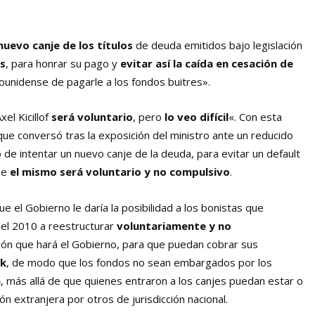
nuevo canje de los títulos
de deuda emitidos bajo legislación
as
, para honrar su pago y
evitar así la caída en cesación de
adounidense de pagarle a los fondos buitres».
xel Kicillof
será voluntario
, pero
lo veo difícil
«. Con esta
que conversó tras la exposición del ministro ante un reducido
o de intentar un nuevo canje de la deuda, para evitar un default
ue
el mismo será voluntario y no compulsivo
.
e el Gobierno le daría la posibilidad a los bonistas que
el 2010 a reestructurar
voluntariamente y no
ón que hará el Gobierno, para que puedan cobrar sus
rk
, de modo que los fondos no sean embargados por los
a
, más allá de que quienes entraron a los canjes puedan estar o
n extranjera por otros de jurisdicción nacional.