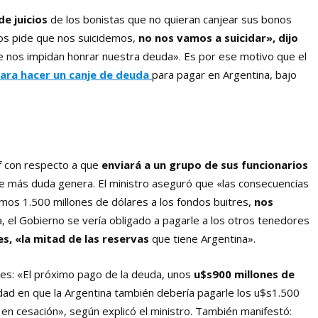
e juicios
de los bonistas que no quieran canjear sus bonos
 nos pide que nos suicidemos,
no nos vamos a suicidar», dijo
 nos impidan honrar nuestra deuda». Es por ese motivo que el
para hacer un canje de deuda
para pagar en Argentina, bajo
of con respecto a que
enviará a un grupo de sus funcionarios
e más duda genera. El ministro aseguró que «las consecuencias
emos 1.500 millones de dólares a los fondos buitres,
nos
, el Gobierno se vería obligado a pagarle a los otros tenedores
es, «la mitad de las reservas
que tiene Argentina».
njes: «El próximo pago de la deuda, unos
u$s900 millones de
dad en que la Argentina también debería pagarle los u$s1.500
 en cesación», según explicó el ministro. También manifestó: