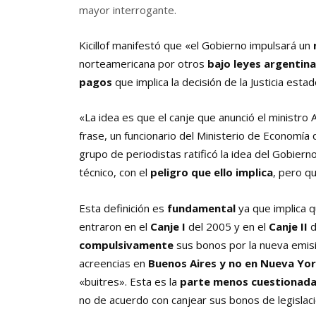
mayor interrogante.
Kicillof manifestó que «el Gobierno impulsará un
norteamericana por otros
bajo leyes argentin
pagos
que implica la decisión de la Justicia est
«La idea es que el canje que anunció el ministro A
frase, un funcionario del Ministerio de Economía 
grupo de periodistas ratificó la idea del Gobiern
técnico, con el
peligro que ello implica
, pero q
Esta definición es
fundamental
ya que implica qu
entraron en el
Canje I
del 2005 y en el
Canje II
d
compulsivamente
sus bonos por la nueva emisi
acreencias en
Buenos Aires y no en Nueva Yo
«buitres». Esta es la
parte menos cuestionad
no de acuerdo con canjear sus bonos de legislació