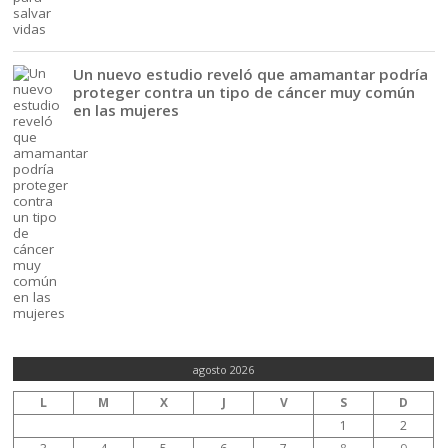
Un nuevo estudio reveló que amamantar podría
proteger contra un tipo de cáncer muy común
en las mujeres
agosto 2026
L
M
X
J
V
S
D
1
2