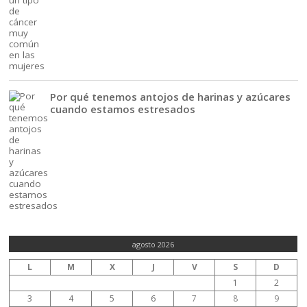
Por qué tenemos antojos de harinas y azúcares
cuando estamos estresados
agosto 2026
L
M
X
J
V
S
D
1
2
3
4
5
6
7
8
9