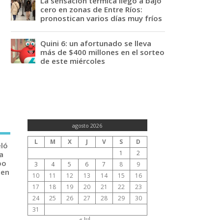
La sensación térmica llegó a bajo
cero en zonas de Entre Ríos:
pronostican varios días muy fríos
Quini 6: un afortunado se lleva
más de $400 millones en el sorteo
de este miércoles
agosto 2026
L
M
X
J
V
S
D
eló
1
2
a
po
3
4
5
6
7
8
9
 en
10
11
12
13
14
15
16
17
18
19
20
21
22
23
24
25
26
27
28
29
30
31
« Jul