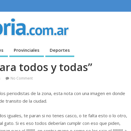
es
Provinciales
Deportes
ara todos y todas”
s
No Comment
os periodistas de la zona, esta nota con una imagen en donde
e transito de la ciudad.
s iguales, te paran si no tenes casco, o te falta esto o lo otro,
 al gato. Si es eso todos deberían cumplir con eso que piden,
an para el ªªªªªª, en contra mano o como se les raje el ªªªªªªª a