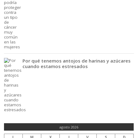
Por qué tenemos antojos de harinas y azúcares
cuando estamos estresados
agosto 2026
L
M
X
J
V
S
D