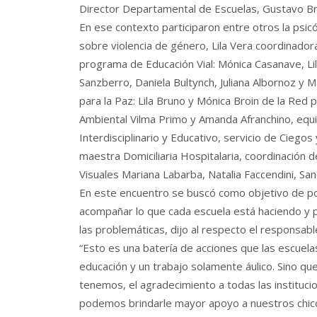
Director Departamental de Escuelas, Gustavo Br
En ese contexto participaron entre otros la psic
sobre violencia de género, Lila Vera coordinadora
programa de Educación Vial: Mónica Casanave, Li
Sanzberro, Daniela Bultynch, Juliana Albornoz y M
para la Paz: Lila Bruno y Mónica Broin de la Red p
Ambiental Vilma Primo y Amanda Afranchino, equi
Interdisciplinario y Educativo, servicio de Ciego
maestra Domiciliaria Hospitalaria, coordinación
Visuales Mariana Labarba, Natalia Faccendini, Sa
En este encuentro se buscó como objetivo de pot
acompañar lo que cada escuela está haciendo y 
las problemáticas, dijo al respecto el responsabl
“Esto es una batería de acciones que las escuel
educación y un trabajo solamente áulico. Sino q
tenemos, el agradecimiento a todas las instituci
podemos brindarle mayor apoyo a nuestros chicos 