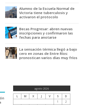
Alumno de la Escuela Normal de
Victoria tiene tuberculosis y
activaron el protocolo
Becas Progresar: abren nuevas
inscripciones y confirmaron las
fechas para anotarse
La sensación térmica llegó a bajo
cero en zonas de Entre Ríos:
pronostican varios días muy fríos
agosto 2026
L
M
X
J
V
S
D
ión
1
2
a