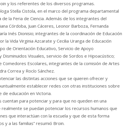
oin y los referentes de los diversos programas.
óloga Stella Cistola, en el marco del programa departamental
 de la Feria de Ciencia. Además de los integrantes del
liana Córdoba, Juan Cáceres, Leonor Barboza, Fernanda
aría Inés Dionisio; integrantes de la coordinación de Educación
or la Vida Virginia Azcarate y Cecilia Uranga de Educación
po de Orientación Educativo, Servicio de Apoyo
s y Disminuidos Visuales, servicio de Sordos e Hipoacústico;
 de Comedores Escolares, integrantes de la comisión de Artes
ndra Correa y Rocío Sánchez.
enciar las distintas acciones que se quieren ofrecer y
puntualmente establecer redes con otras instituciones sobre
e de educación en Victoria.
as cuentan para potenciar y para que no queden en una
ue realmente se puedan potenciar los recursos humanos que
ones que interactúan con la escuela y que de esta forma
y a las familias” resumió Broin.