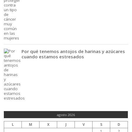
Por qué tenemos antojos de harinas y azúcares
cuando estamos estresados
agosto 2026
L
M
X
J
V
S
D
1
2