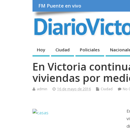
FM Puente en vivo
Hoy
Ciudad
Policiales
Nacional
En Victoria continu
viviendas por medi
admin
16 de mayo de 2016
Ciudad
No 
E
v
d