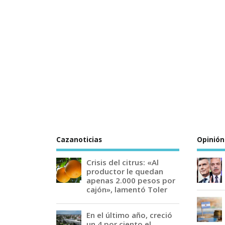
Cazanoticias
Opinión
Crisis del citrus: «Al
productor le quedan
apenas 2.000 pesos por
cajón», lamentó Toler
En el último año, creció
un 4 por ciento el