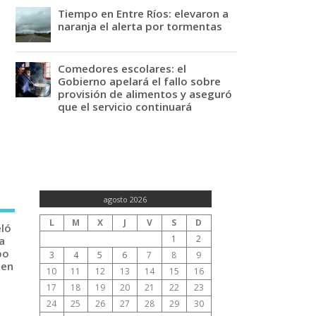
Tiempo en Entre Ríos: elevaron a
naranja el alerta por tormentas
Comedores escolares: el
Gobierno apelará el fallo sobre
provisión de alimentos y aseguró
que el servicio continuará
agosto 2026
L
M
X
J
V
S
D
eló
1
2
a
po
3
4
5
6
7
8
9
 en
10
11
12
13
14
15
16
17
18
19
20
21
22
23
24
25
26
27
28
29
30