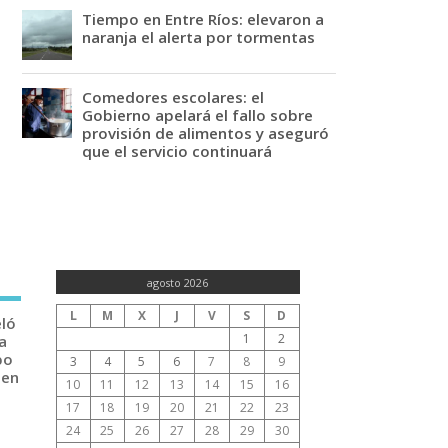
Tiempo en Entre Ríos: elevaron a
naranja el alerta por tormentas
Comedores escolares: el
Gobierno apelará el fallo sobre
provisión de alimentos y aseguró
que el servicio continuará
agosto 2026
L
M
X
J
V
S
D
eló
1
2
a
po
3
4
5
6
7
8
9
 en
10
11
12
13
14
15
16
17
18
19
20
21
22
23
24
25
26
27
28
29
30