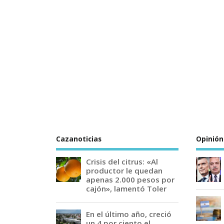
Cazanoticias
Opinión
Crisis del citrus: «Al
productor le quedan
apenas 2.000 pesos por
cajón», lamentó Toler
En el último año, creció
un 4 por ciento el