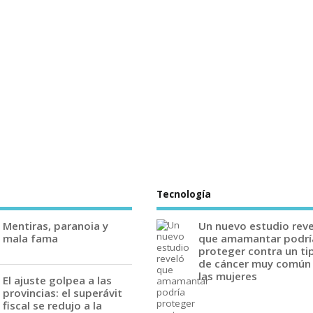
Tecnología
Mentiras, paranoia y
Un nuevo estudio rev
mala fama
que amamantar podrí
proteger contra un ti
de cáncer muy común
las mujeres
El ajuste golpea a las
provincias: el superávit
fiscal se redujo a la