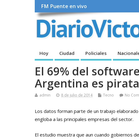
FM Puente en vivo
Hoy
Ciudad
Policiales
Nacional
El 69% del software
Argentina es pirat
admin
8 de julio de 2014
Tecno
No Com
Los datos forman parte de un trabajo elaborad
engloba a las principales empresas del sector.
El estudio muestra que aun cuando gobiernos de 