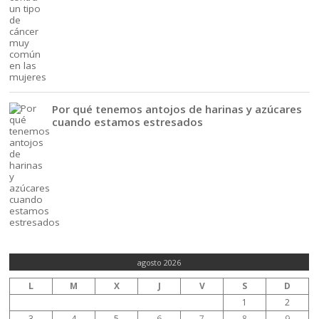
Por qué tenemos antojos de harinas y azúcares
cuando estamos estresados
agosto 2026
L
M
X
J
V
S
D
1
2
3
4
5
6
7
8
9