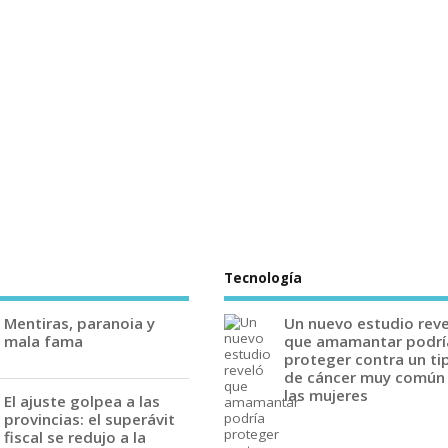
Tecnología
Mentiras, paranoia y
Un nuevo estudio rev
mala fama
que amamantar podrí
proteger contra un ti
de cáncer muy común
las mujeres
El ajuste golpea a las
provincias: el superávit
fiscal se redujo a la