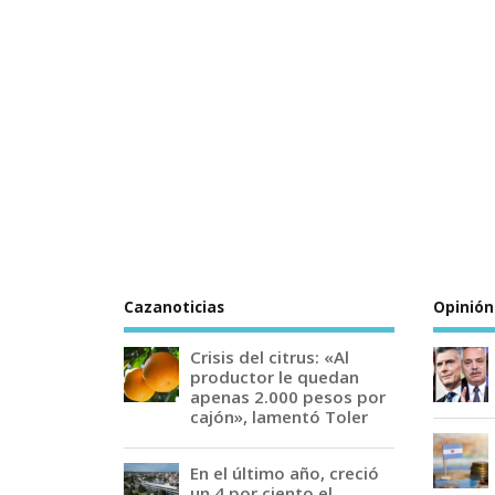
Cazanoticias
Opinión
Crisis del citrus: «Al
productor le quedan
apenas 2.000 pesos por
cajón», lamentó Toler
En el último año, creció
un 4 por ciento el