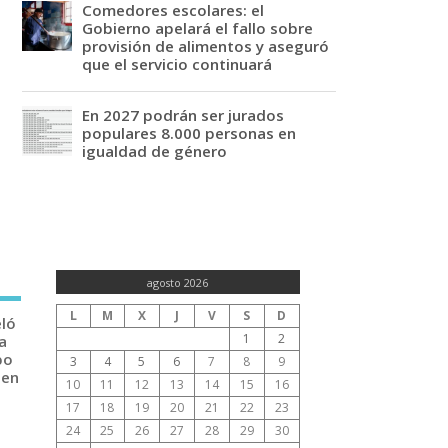
Comedores escolares: el
Gobierno apelará el fallo sobre
provisión de alimentos y aseguró
que el servicio continuará
En 2027 podrán ser jurados
populares 8.000 personas en
igualdad de género
agosto 2026
L
M
X
J
V
S
D
eló
1
2
a
po
3
4
5
6
7
8
9
 en
10
11
12
13
14
15
16
17
18
19
20
21
22
23
24
25
26
27
28
29
30