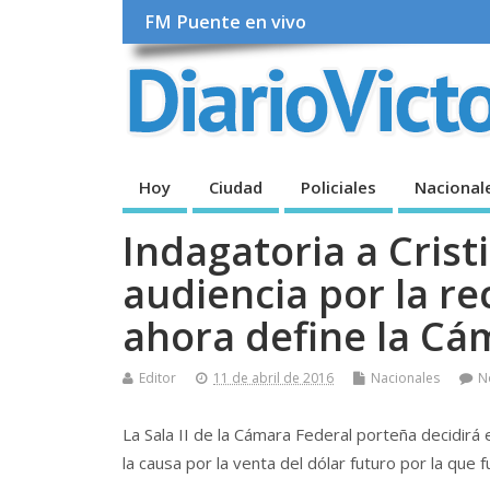
FM Puente en vivo
Hoy
Ciudad
Policiales
Nacional
Indagatoria a Crist
audiencia por la r
ahora define la Cá
Editor
11 de abril de 2016
Nacionales
N
La Sala II de la Cámara Federal porteña decidirá 
la causa por la venta del dólar futuro por la que f