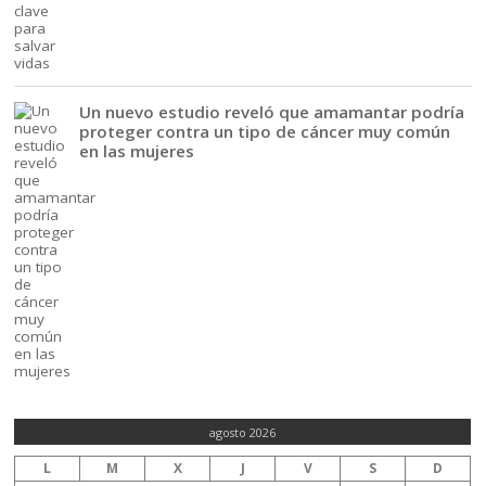
Un nuevo estudio reveló que amamantar podría
proteger contra un tipo de cáncer muy común
en las mujeres
agosto 2026
L
M
X
J
V
S
D