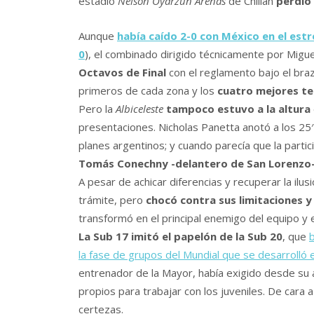
estadio
Nelson Oyarzún Arenas
de Chillán
perdió 
Aunque
había caído 2-0 con México en el est
0
), el combinado dirigido técnicamente por Mig
Octavos de Final
con el reglamento bajo el braz
primeros de cada zona y los
cuatro mejores te
Pero la
Albiceleste
tampoco estuvo a la altura
presentaciones. Nicholas Panetta anotó a los 25′ 
planes argentinos; y cuando parecía que la partic
Tomás Conechny -delantero de San Lorenzo- 
A pesar de achicar diferencias y recuperar la ilus
trámite, pero
chocó contra sus limitaciones y
transformó en el principal enemigo del equipo y 
La Sub 17 imitó el papelón de la Sub 20
, que
la fase de grupos del Mundial que se desarrolló
entrenador de la Mayor, había exigido desde su 
propios para trabajar con los juveniles. De cara
certezas.