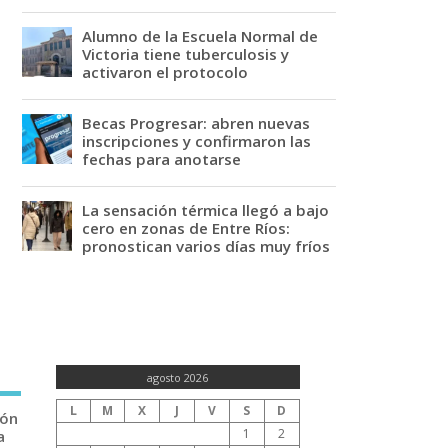
Alumno de la Escuela Normal de
Victoria tiene tuberculosis y
activaron el protocolo
Becas Progresar: abren nuevas
inscripciones y confirmaron las
fechas para anotarse
La sensación térmica llegó a bajo
cero en zonas de Entre Ríos:
pronostican varios días muy fríos
agosto 2026
L
M
X
J
V
S
D
ión
1
2
a