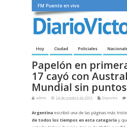
FM Puente en vivo
Hoy
Ciudad
Policiales
Nacional
Papelón en primera
17 cayó con Austra
Mundial sin puntos
admin
24 de octubre de 2015
Deportes
Argentina
escribió una de las páginas más triste
de todos los tiempos en esta categoría
y que