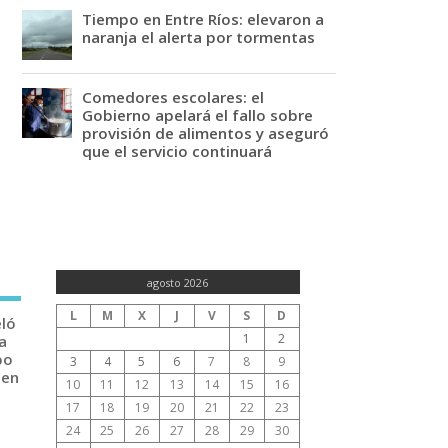
Tiempo en Entre Ríos: elevaron a
naranja el alerta por tormentas
Comedores escolares: el
Gobierno apelará el fallo sobre
provisión de alimentos y aseguró
que el servicio continuará
agosto 2026
L
M
X
J
V
S
D
eló
1
2
a
po
3
4
5
6
7
8
9
 en
10
11
12
13
14
15
16
17
18
19
20
21
22
23
24
25
26
27
28
29
30