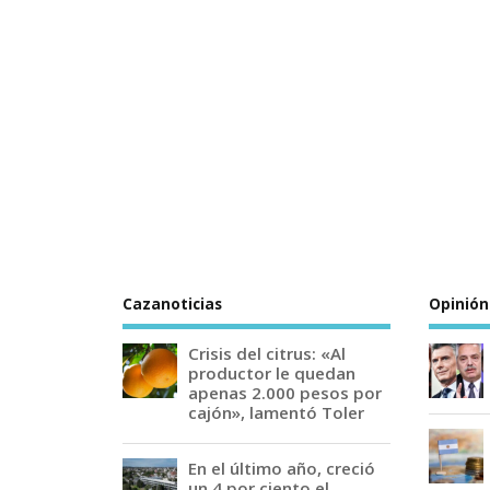
Cazanoticias
Opinión
Crisis del citrus: «Al
productor le quedan
apenas 2.000 pesos por
cajón», lamentó Toler
En el último año, creció
un 4 por ciento el