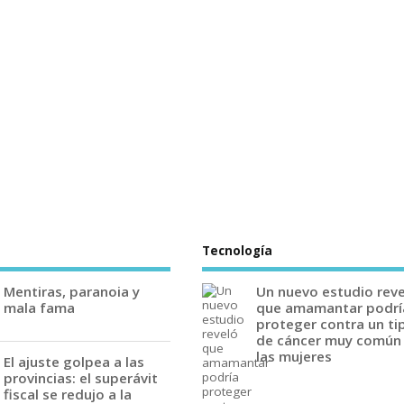
Tecnología
Mentiras, paranoia y
Un nuevo estudio rev
mala fama
que amamantar podrí
proteger contra un ti
de cáncer muy común
las mujeres
El ajuste golpea a las
provincias: el superávit
fiscal se redujo a la