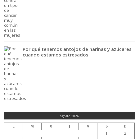
Por qué tenemos antojos de harinas y azúcares
cuando estamos estresados
agosto 2026
L
M
X
J
V
S
D
1
2