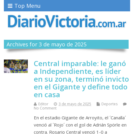
Top Menu
Archives for 3 de mayo de 2025
Central imparable: le ganó
a Independiente, es líder
en su zona, terminó invicto
en el Gigante y define todo
en casa
Editor
3 de mayo de 2025
Deportes
No Comment
En el estadio Gigante de Arroyito, el ´Canalla´
venció al ´Rojo´ con el gol de Adrián Spörle en
contra. Rosario Central venció 1-0 a