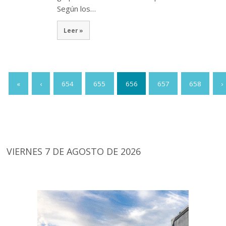
Según los…
Leer »
«
‹
654
655
656
657
658
›
VIERNES 7 DE AGOSTO DE 2026