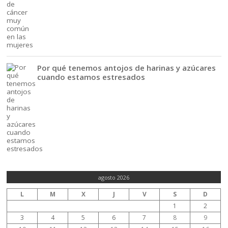
Por qué tenemos antojos de harinas y azúcares
cuando estamos estresados
agosto 2026
L
M
X
J
V
S
D
1
2
3
4
5
6
7
8
9