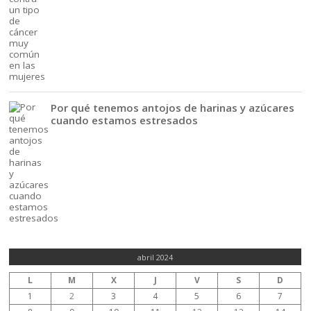
Por qué tenemos antojos de harinas y azúcares
cuando estamos estresados
abril 2024
L
M
X
J
V
S
D
1
2
3
4
5
6
7