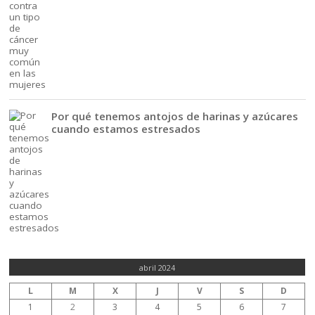
Por qué tenemos antojos de harinas y azúcares
cuando estamos estresados
abril 2024
L
M
X
J
V
S
D
1
2
3
4
5
6
7