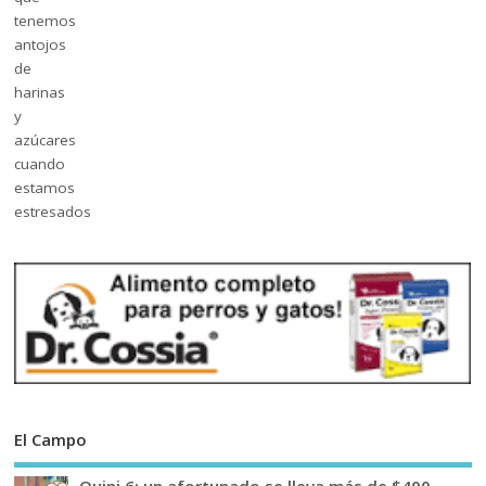
El Campo
Quini 6: un afortunado se lleva más de $400